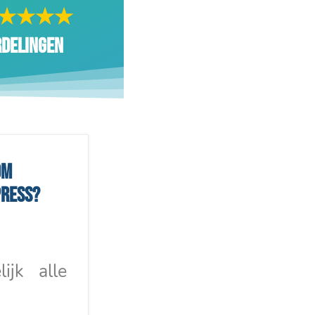
★★★★
rdelingen
om
ress?
lijk alle