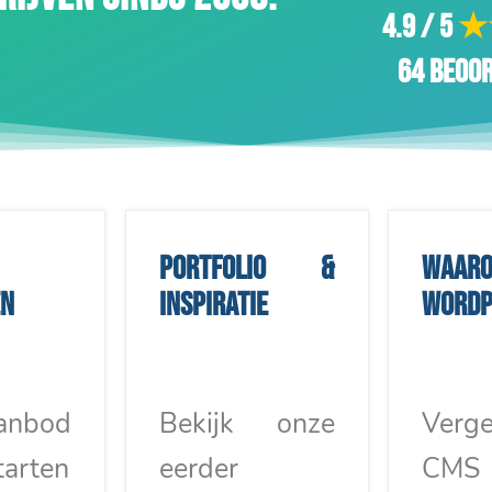
4.9 / 5
★
64 beoo
Portfolio &
Waar
en
inspiratie
WordP
anbod
Bekijk onze
Verge
tarten
eerder
CMS