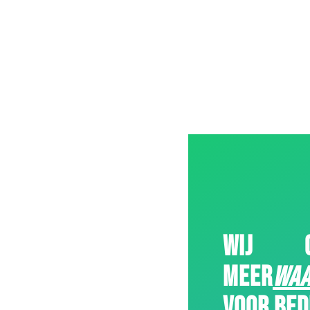
WIJ C
MEER
WAA
VOOR BED