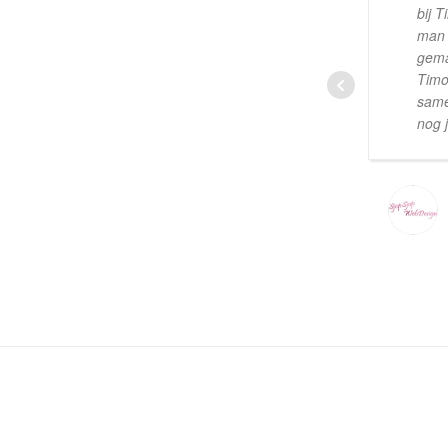
bij 
man 
gema
Timo
sam
nog 