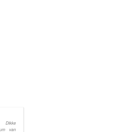
De website van
. Dikke
ons bedrijf laten
rum van
vernieuwen/opnieuw bouwen door