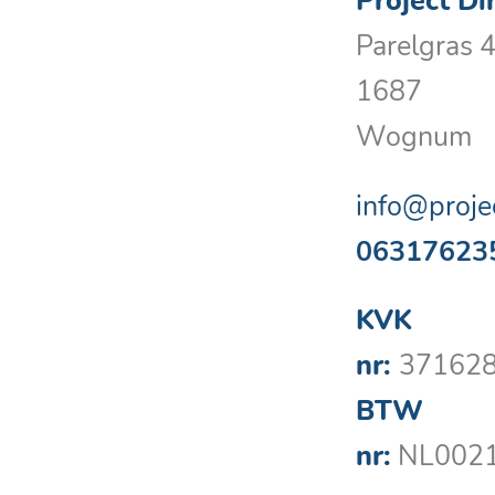
Project Di
Parelgras 
1687
Wognum
info@projec
06317623
KVK
nr:
37162
BTW
nr:
NL002