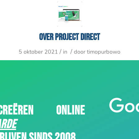
Over Project Direct
/
/
5 oktober 2021
in
door
timopurbowo
REËREN ONLINE
RDE
RIJVEN SINDS 2008.