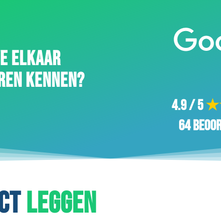
E ELKAAR
REN KENNEN?
4.9 / 5
★
64 beoo
ACT
LEGGEN