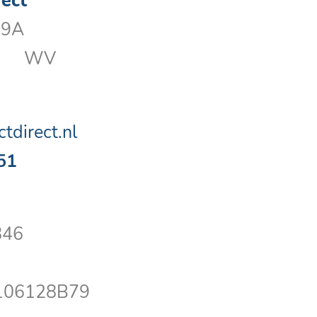
rect
49A
 WV
tdirect.nl
51
846
106128B79