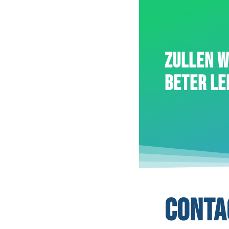
ZULLEN W
BETER LE
CONT