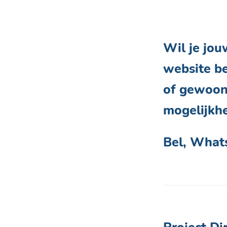
Wil je jo
website b
of gewoon
mogelijkh
Bel, Whats