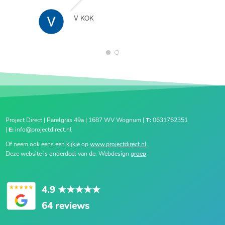
V KOK
1
2
Project Direct | Parelgras 49a | 1687 WV Wognum |
T:
0631762351
|
E:
info@projectdirect.nl
Of neem ook eens een kijkje op
www.projectdirect.nl
Deze website is onderdeel van de: Webdesign
groep
4.9
★★★★★
64 reviews