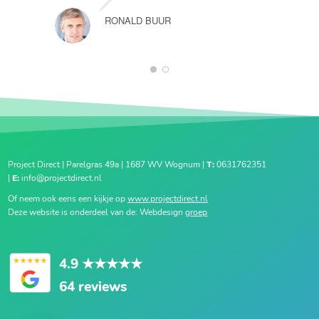
RONALD BUUR
1
2
Project Direct | Parelgras 49a | 1687 WV Wognum |
T:
0631762351
|
E:
info@projectdirect.nl
Of neem ook eens een kijkje op
www.projectdirect.nl
Deze website is onderdeel van de: Webdesign
groep
4.9
★★★★★
64 reviews