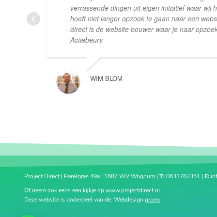
verrassende dingen uit eigen initiatief waar wij 
hoeft niet langer opzoek te gaan naar een webs
direct is de website bouwer waar je naar opzoe
Actiebeurs
WIM BLOM
Project Direct | Parelgras 49a | 1687 WV Wognum |
T:
0631762351 |
E:
in
Of neem ook eens een kijkje op
www.projectdirect.nl
Deze website is onderdeel van de: Webdesign
groep