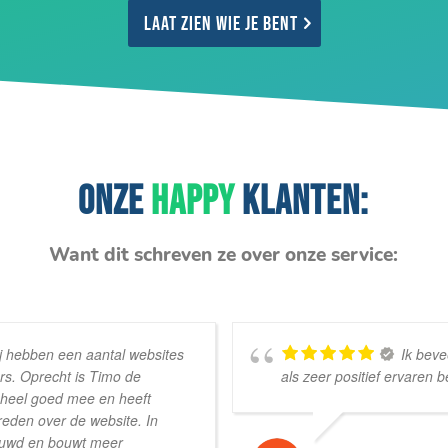
Laat zien wie je bent
ONZE
HAPPY
KLANTEN:
Want dit schreven ze over onze service:
ij hebben een aantal websites
Ik beve
rs. Oprecht is Timo de
als zeer positief ervaren
t heel goed mee en heeft
reden over de website. In
bouwd en bouwt meer