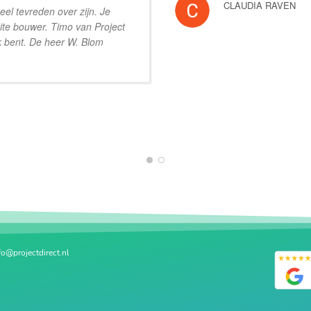
CLAUDIA RAVEN
heel tevreden over zijn. Je
ite bouwer. Timo van Project
k bent. De heer W. Blom
1
2
fo@projectdirect.nl