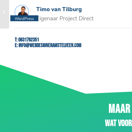
Timo van Tilburg
Fink advies
Eigenaar Project Direct
WordPress
website
T:
0631762351
E:
info@webdesigneramstelveen.com
MAAR 
Wat voor