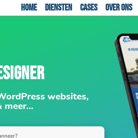
Home
Diensten
Cases
Over ons
ESIGNER
 WordPress websites,
& meer…
nneer?