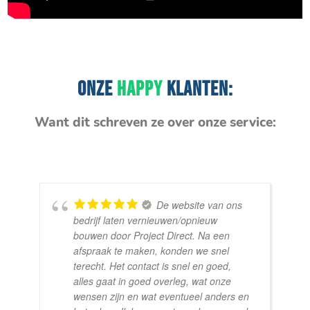
ONZE
HAPPY
KLANTEN:
Want dit schreven ze over onze service:
De website van ons
bedrijf laten vernieuwen/opnieuw
bouwen door Project Direct. Na een
afspraak te maken, konden we snel
terecht. Het contact is snel en goed,
alles gaat in goed overleg, wat onze
wensen zijn en wat eventueel anders en