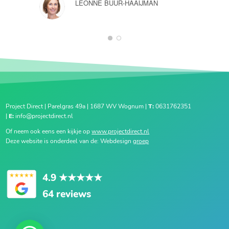
LEONNE BUUR-HAAIJMAN
1
2
Project Direct | Parelgras 49a | 1687 WV Wognum |
T:
0631762351
|
E:
info@projectdirect.nl
Of neem ook eens een kijkje op
www.projectdirect.nl
Deze website is onderdeel van de: Webdesign
groep
4.9
★★★★★
64 reviews